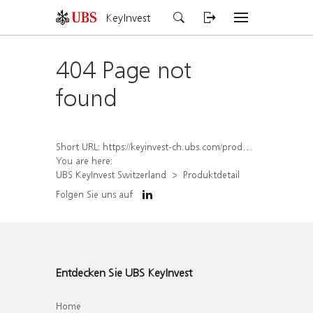
KeyInvest
404 Page not
found
Short URL:
https://keyinvest-ch.ubs.com/produkt/detail/index/isin/CH1564523178
You are here:
UBS KeyInvest Switzerland
Produktdetail
Folgen Sie uns auf
Entdecken Sie UBS KeyInvest
Home