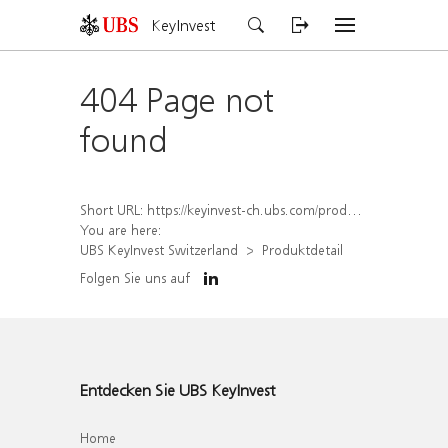
KeyInvest
404 Page not
found
Short URL:
https://keyinvest-ch.ubs.com/produkt/detail/index/isin/CH1564523269
You are here:
UBS KeyInvest Switzerland
Produktdetail
Folgen Sie uns auf
Entdecken Sie UBS KeyInvest
Home