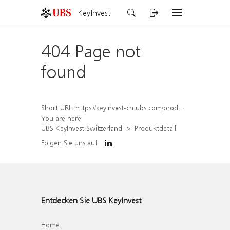
KeyInvest
404 Page not
found
Short URL:
https://keyinvest-ch.ubs.com/produkt/detail/index/isin/CH1564523319
You are here:
UBS KeyInvest Switzerland
Produktdetail
Folgen Sie uns auf
Entdecken Sie UBS KeyInvest
Home