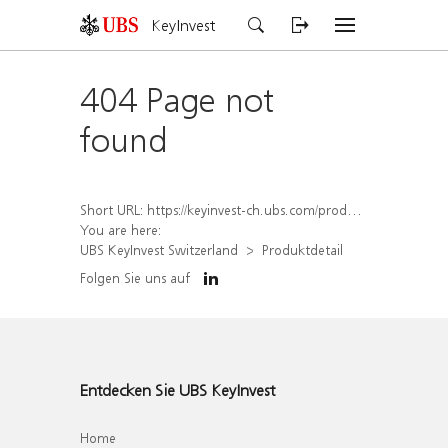
KeyInvest
404 Page not
found
Short URL:
https://keyinvest-ch.ubs.com/produkt/detail/index/isin/CH1564523368
You are here:
UBS KeyInvest Switzerland
Produktdetail
Folgen Sie uns auf
Entdecken Sie UBS KeyInvest
Home