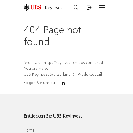
KeyInvest
404 Page not
found
Short URL:
https://keyinvest-ch.ubs.com/produkt/detail/index/isin/CH1564523400
You are here:
UBS KeyInvest Switzerland
Produktdetail
Folgen Sie uns auf
Entdecken Sie UBS KeyInvest
Home