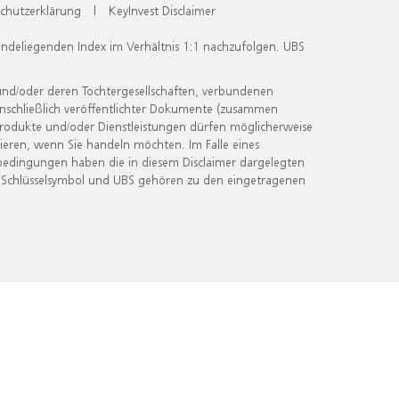
chutzerklärung
|
KeyInvest Disclaimer
undeliegenden Index im Verhältnis 1:1 nachzufolgen. UBS
und/oder deren Tochtergesellschaften, verbundenen
inschließlich veröffentlichter Dokumente (zusammen
 Produkte und/oder Dienstleistungen dürfen möglicherweise
ieren, wenn Sie handeln möchten. Im Falle eines
bedingungen haben die in diesem Disclaimer dargelegten
 Schlüsselsymbol und UBS gehören zu den eingetragenen