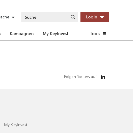
rache
Login
n
Kampagnen
My KeyInvest
Tools
Folgen Sie uns auf
My KeyInvest