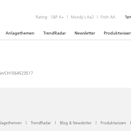
Rating:
S&P A+
|
Moody’s Aa2
|
Fitch AA
Sp
Anlagethemen
TrendRadar
Newsletter
Produktwisse
x/isin/CH1564523517
lagethemen
|
TrendRadar
|
Blog & Newsletter
|
Produktwissen
|