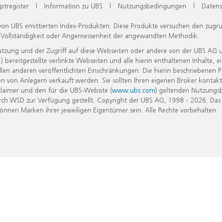
ptregister
|
Information zu UBS
|
Nutzungsbedingungen
|
Datens
 von UBS emittierten Index-Produkten. Diese Produkte versuchen den zugr
, Vollständigkeit oder Angemessenheit der angewandten Methodik.
Nutzung und der Zugriff auf diese Webseiten oder andere von der UBS AG 
eitgestellte verlinkte Webseiten und alle hierin enthaltenen Inhalte, e
allen anderen veröffentlichten Einschränkungen. Die hierin beschriebenen
n von Anlegern verkauft werden. Sie sollten Ihren eigenen Broker kontakt
laimer und den für die UBS-Website (
www.ubs.com
) geltenden Nutzungs
h WSD zur Verfügung gestellt. Copyright der UBS AG, 1998 - 2026. Das
nen Marken ihrer jeweiligen Eigentümer sein. Alle Rechte vorbehalten.