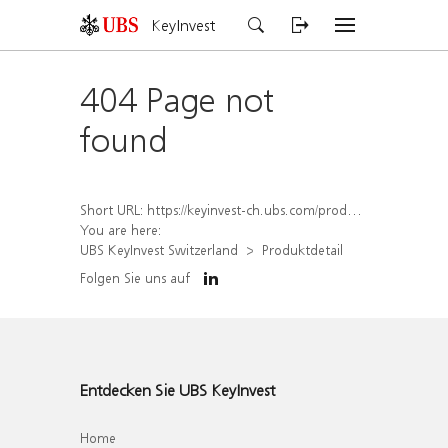
KeyInvest
404 Page not
found
Short URL:
https://keyinvest-ch.ubs.com/produkt/detail/index/isin/CH1564523681
You are here:
UBS KeyInvest Switzerland
Produktdetail
Folgen Sie uns auf
Entdecken Sie UBS KeyInvest
Home