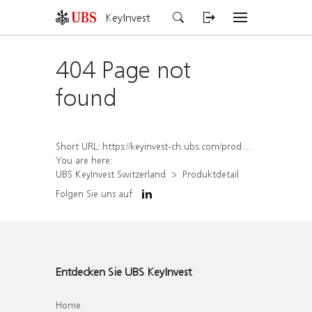
KeyInvest
404 Page not
found
Short URL:
https://keyinvest-ch.ubs.com/produkt/detail/index/isin/CH1564523707
You are here:
UBS KeyInvest Switzerland
Produktdetail
Folgen Sie uns auf
Entdecken Sie UBS KeyInvest
Home