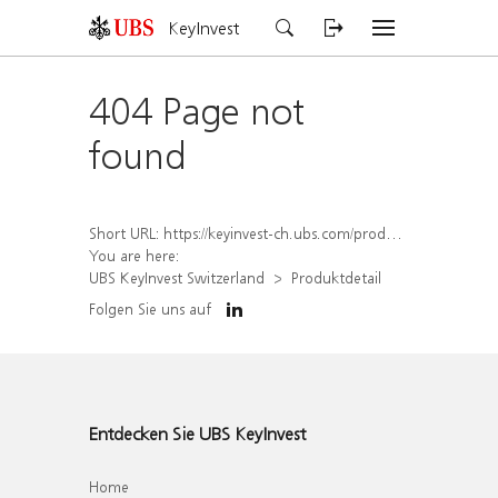
KeyInvest
404 Page not
found
Short URL:
https://keyinvest-ch.ubs.com/produkt/detail/index/isin/CH1564523764
You are here:
UBS KeyInvest Switzerland
Produktdetail
Folgen Sie uns auf
Entdecken Sie UBS KeyInvest
Home