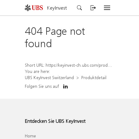
KeyInvest
404 Page not
found
Short URL:
https://keyinvest-ch.ubs.com/produkt/detail/index/isin/CH1564523863
You are here:
UBS KeyInvest Switzerland
Produktdetail
Folgen Sie uns auf
Entdecken Sie UBS KeyInvest
Home