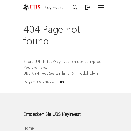
KeyInvest
404 Page not
found
Short URL:
https://keyinvest-ch.ubs.com/produkt/detail/index/isin/CH1564523954
You are here:
UBS KeyInvest Switzerland
Produktdetail
Folgen Sie uns auf
Entdecken Sie UBS KeyInvest
Home