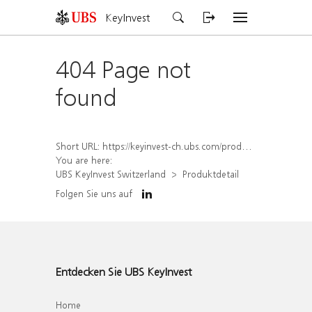
KeyInvest
404 Page not
found
Short URL:
https://keyinvest-ch.ubs.com/produkt/detail/index/isin/CH1564524010
You are here:
UBS KeyInvest Switzerland
Produktdetail
Folgen Sie uns auf
Entdecken Sie UBS KeyInvest
Home