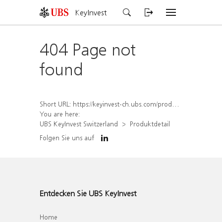
KeyInvest
404 Page not
found
Short URL:
https://keyinvest-ch.ubs.com/produkt/detail/index/isin/CH1564524093
You are here:
UBS KeyInvest Switzerland
Produktdetail
Folgen Sie uns auf
Entdecken Sie UBS KeyInvest
Home