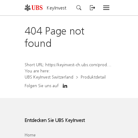
KeyInvest
404 Page not
found
Short URL:
https://keyinvest-ch.ubs.com/produkt/detail/index/isin/CH1564641087
You are here:
UBS KeyInvest Switzerland
Produktdetail
Folgen Sie uns auf
Entdecken Sie UBS KeyInvest
Home