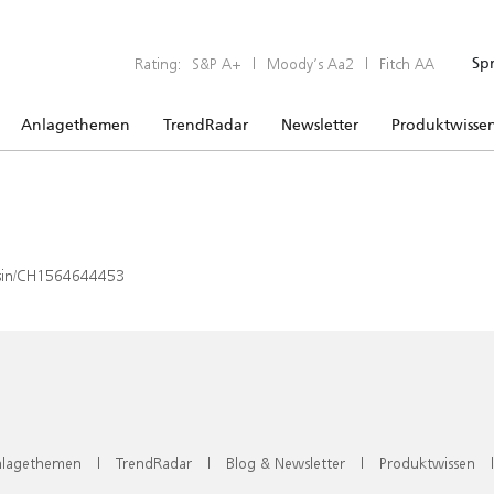
Rating:
S&P A+
|
Moody’s Aa2
|
Fitch AA
Sp
Anlagethemen
TrendRadar
Newsletter
Produktwisse
x/isin/CH1564644453
lagethemen
|
TrendRadar
|
Blog & Newsletter
|
Produktwissen
|