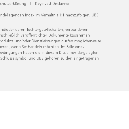
chutzerklärung
|
KeyInvest Disclaimer
undeliegenden Index im Verhältnis 1:1 nachzufolgen. UBS
und/oder deren Tochtergesellschaften, verbundenen
inschließlich veröffentlichter Dokumente (zusammen
 Produkte und/oder Dienstleistungen dürfen möglicherweise
ieren, wenn Sie handeln möchten. Im Falle eines
bedingungen haben die in diesem Disclaimer dargelegten
 Schlüsselsymbol und UBS gehören zu den eingetragenen