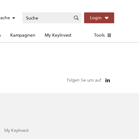
rache
Login
n
Kampagnen
My KeyInvest
Tools
Folgen Sie uns auf
My KeyInvest