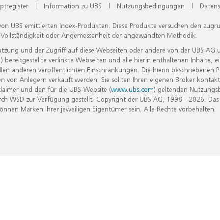
ptregister
|
Information zu UBS
|
Nutzungsbedingungen
|
Datens
 von UBS emittierten Index-Produkten. Diese Produkte versuchen den zugr
, Vollständigkeit oder Angemessenheit der angewandten Methodik.
Nutzung und der Zugriff auf diese Webseiten oder andere von der UBS AG 
eitgestellte verlinkte Webseiten und alle hierin enthaltenen Inhalte, e
allen anderen veröffentlichten Einschränkungen. Die hierin beschriebenen
n von Anlegern verkauft werden. Sie sollten Ihren eigenen Broker kontakt
laimer und den für die UBS-Website (
www.ubs.com
) geltenden Nutzungs
h WSD zur Verfügung gestellt. Copyright der UBS AG, 1998 - 2026. Das
nen Marken ihrer jeweiligen Eigentümer sein. Alle Rechte vorbehalten.