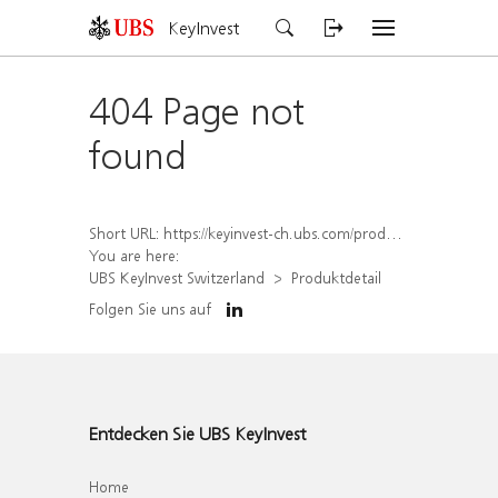
KeyInvest
404 Page not
found
Short URL:
https://keyinvest-ch.ubs.com/produkt/detail/index/isin/CH1564644768
You are here:
UBS KeyInvest Switzerland
Produktdetail
Folgen Sie uns auf
Entdecken Sie UBS KeyInvest
Home