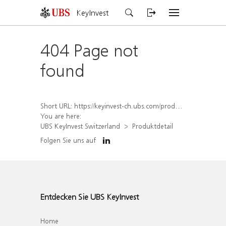
KeyInvest
404 Page not
found
Short URL:
https://keyinvest-ch.ubs.com/produkt/detail/index/isin/CH1564644800
You are here:
UBS KeyInvest Switzerland
Produktdetail
Folgen Sie uns auf
Entdecken Sie UBS KeyInvest
Home