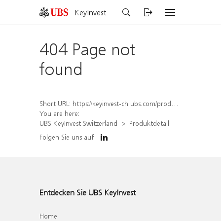
KeyInvest
404 Page not
found
Short URL:
https://keyinvest-ch.ubs.com/produkt/detail/index/isin/CH1564644917
You are here:
UBS KeyInvest Switzerland
Produktdetail
Folgen Sie uns auf
Entdecken Sie UBS KeyInvest
Home