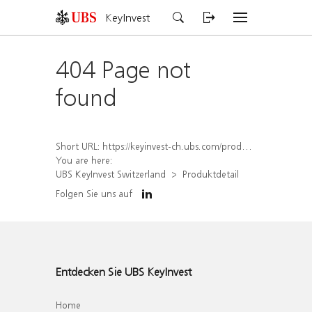
KeyInvest
404 Page not
found
Short URL:
https://keyinvest-ch.ubs.com/produkt/detail/index/isin/CH1564647993
You are here:
UBS KeyInvest Switzerland
Produktdetail
Folgen Sie uns auf
Entdecken Sie UBS KeyInvest
Home