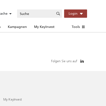
rache
Login
n
Kampagnen
My KeyInvest
Tools
Folgen Sie uns auf
My KeyInvest