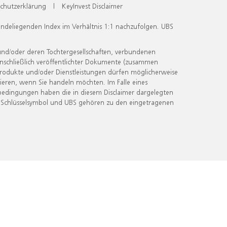
chutzerklärung
|
KeyInvest Disclaimer
undeliegenden Index im Verhältnis 1:1 nachzufolgen. UBS
und/oder deren Tochtergesellschaften, verbundenen
inschließlich veröffentlichter Dokumente (zusammen
 Produkte und/oder Dienstleistungen dürfen möglicherweise
ieren, wenn Sie handeln möchten. Im Falle eines
bedingungen haben die in diesem Disclaimer dargelegten
 Schlüsselsymbol und UBS gehören zu den eingetragenen