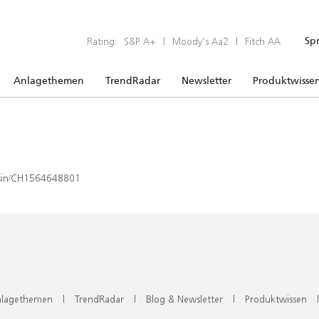
Rating:
S&P A+
|
Moody’s Aa2
|
Fitch AA
Sp
Anlagethemen
TrendRadar
Newsletter
Produktwisse
x/isin/CH1564648801
lagethemen
|
TrendRadar
|
Blog & Newsletter
|
Produktwissen
|