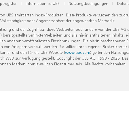
ptregister
|
Information zu UBS
|
Nutzungsbedingungen
|
Datens
 von UBS emittierten Index-Produkten. Diese Produkte versuchen den zugr
, Vollständigkeit oder Angemessenheit der angewandten Methodik.
Nutzung und der Zugriff auf diese Webseiten oder andere von der UBS AG 
eitgestellte verlinkte Webseiten und alle hierin enthaltenen Inhalte, e
allen anderen veröffentlichten Einschränkungen. Die hierin beschriebenen
n von Anlegern verkauft werden. Sie sollten Ihren eigenen Broker kontakt
laimer und den für die UBS-Website (
www.ubs.com
) geltenden Nutzungs
h WSD zur Verfügung gestellt. Copyright der UBS AG, 1998 - 2026. Das
nen Marken ihrer jeweiligen Eigentümer sein. Alle Rechte vorbehalten.