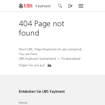
KeyInvest
404 Page not
found
Short URL:
https://keyinvest-ch.ubs.com/produkt/detail/index/isin/CH1564650658
You are here:
UBS KeyInvest Switzerland
Produktdetail
Folgen Sie uns auf
Entdecken Sie UBS KeyInvest
Home