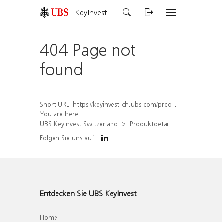
KeyInvest
404 Page not
found
Short URL:
https://keyinvest-ch.ubs.com/produkt/detail/index/isin/CH1564652985
You are here:
UBS KeyInvest Switzerland
Produktdetail
Folgen Sie uns auf
Entdecken Sie UBS KeyInvest
Home