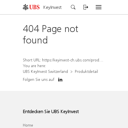
KeyInvest
404 Page not
found
Short URL:
https://keyinvest-ch.ubs.com/produkt/detail/index/isin/CH1564654692
You are here:
UBS KeyInvest Switzerland
Produktdetail
Folgen Sie uns auf
Entdecken Sie UBS KeyInvest
Home