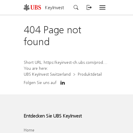
KeyInvest
404 Page not
found
Short URL:
https://keyinvest-ch.ubs.com/produkt/detail/index/isin/CH1564654957
You are here:
UBS KeyInvest Switzerland
Produktdetail
Folgen Sie uns auf
Entdecken Sie UBS KeyInvest
Home