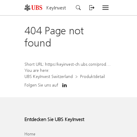
KeyInvest
404 Page not
found
Short URL:
https://keyinvest-ch.ubs.com/produkt/detail/index/isin/CH1564657182
You are here:
UBS KeyInvest Switzerland
Produktdetail
Folgen Sie uns auf
Entdecken Sie UBS KeyInvest
Home