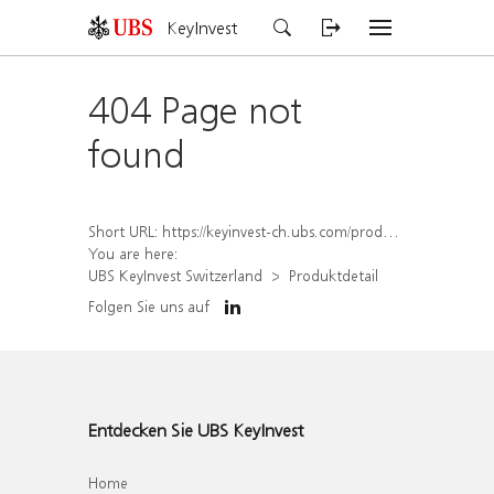
KeyInvest
404 Page not
found
Short URL:
https://keyinvest-ch.ubs.com/produkt/detail/index/isin/CH1564659998
You are here:
UBS KeyInvest Switzerland
Produktdetail
Folgen Sie uns auf
Entdecken Sie UBS KeyInvest
Home