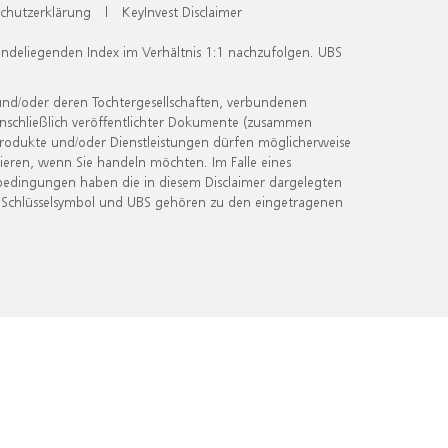
chutzerklärung
|
KeyInvest Disclaimer
undeliegenden Index im Verhältnis 1:1 nachzufolgen. UBS
und/oder deren Tochtergesellschaften, verbundenen
inschließlich veröffentlichter Dokumente (zusammen
 Produkte und/oder Dienstleistungen dürfen möglicherweise
ieren, wenn Sie handeln möchten. Im Falle eines
bedingungen haben die in diesem Disclaimer dargelegten
 Schlüsselsymbol und UBS gehören zu den eingetragenen