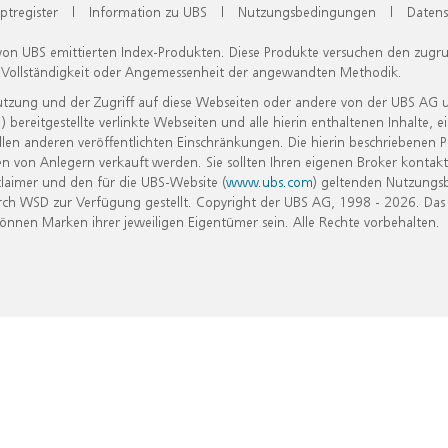
ptregister
|
Information zu UBS
|
Nutzungsbedingungen
|
Datens
 von UBS emittierten Index-Produkten. Diese Produkte versuchen den zugr
, Vollständigkeit oder Angemessenheit der angewandten Methodik.
Nutzung und der Zugriff auf diese Webseiten oder andere von der UBS AG 
eitgestellte verlinkte Webseiten und alle hierin enthaltenen Inhalte, e
allen anderen veröffentlichten Einschränkungen. Die hierin beschriebenen
n von Anlegern verkauft werden. Sie sollten Ihren eigenen Broker kontakt
laimer und den für die UBS-Website (
www.ubs.com
) geltenden Nutzungs
h WSD zur Verfügung gestellt. Copyright der UBS AG, 1998 - 2026. Das
nen Marken ihrer jeweiligen Eigentümer sein. Alle Rechte vorbehalten.