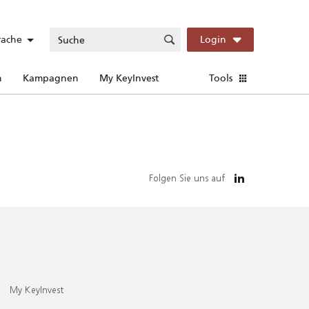
rache
Login
n
Kampagnen
My KeyInvest
Tools
Folgen Sie uns auf
My KeyInvest