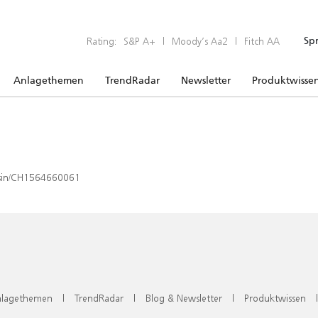
Rating:
S&P A+
|
Moody’s Aa2
|
Fitch AA
Sp
Anlagethemen
TrendRadar
Newsletter
Produktwisse
x/isin/CH1564660061
lagethemen
|
TrendRadar
|
Blog & Newsletter
|
Produktwissen
|