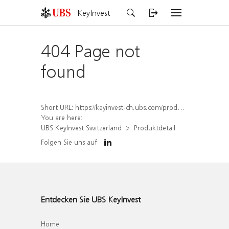
KeyInvest
404 Page not
found
Short URL:
https://keyinvest-ch.ubs.com/produkt/detail/index/isin/CH1564661275
You are here:
UBS KeyInvest Switzerland
Produktdetail
Folgen Sie uns auf
Entdecken Sie UBS KeyInvest
Home