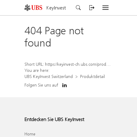
KeyInvest
404 Page not
found
Short URL:
https://keyinvest-ch.ubs.com/produkt/detail/index/isin/CH1564665342
You are here:
UBS KeyInvest Switzerland
Produktdetail
Folgen Sie uns auf
Entdecken Sie UBS KeyInvest
Home