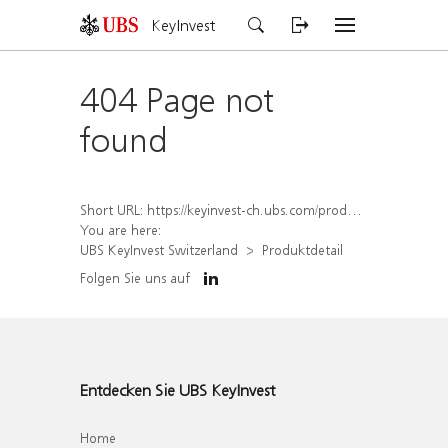
KeyInvest
404 Page not
found
Short URL:
https://keyinvest-ch.ubs.com/produkt/detail/index/isin/CH1564666738
You are here:
UBS KeyInvest Switzerland
Produktdetail
Folgen Sie uns auf
Entdecken Sie UBS KeyInvest
Home