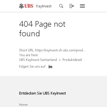
KeyInvest
404 Page not
found
Short URL:
https://keyinvest-ch.ubs.com/produkt/detail/index/isin/CH1564666936
You are here:
UBS KeyInvest Switzerland
Produktdetail
Folgen Sie uns auf
Entdecken Sie UBS KeyInvest
Home