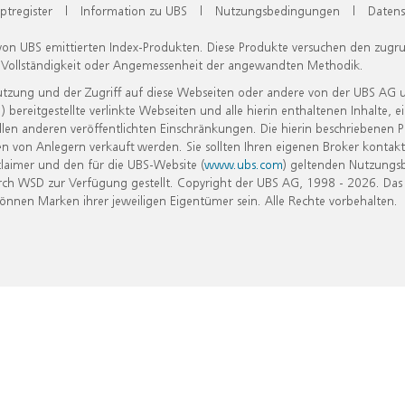
ptregister
|
Information zu UBS
|
Nutzungsbedingungen
|
Datens
 von UBS emittierten Index-Produkten. Diese Produkte versuchen den zugr
, Vollständigkeit oder Angemessenheit der angewandten Methodik.
Nutzung und der Zugriff auf diese Webseiten oder andere von der UBS AG 
eitgestellte verlinkte Webseiten und alle hierin enthaltenen Inhalte, e
allen anderen veröffentlichten Einschränkungen. Die hierin beschriebenen
n von Anlegern verkauft werden. Sie sollten Ihren eigenen Broker kontakt
laimer und den für die UBS-Website (
www.ubs.com
) geltenden Nutzungs
h WSD zur Verfügung gestellt. Copyright der UBS AG, 1998 - 2026. Das
nen Marken ihrer jeweiligen Eigentümer sein. Alle Rechte vorbehalten.