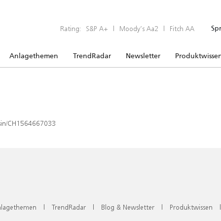
Rating:
S&P A+
|
Moody’s Aa2
|
Fitch AA
Sp
Anlagethemen
TrendRadar
Newsletter
Produktwisse
x/isin/CH1564667033
lagethemen
|
TrendRadar
|
Blog & Newsletter
|
Produktwissen
|