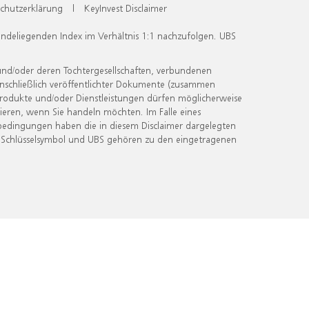
chutzerklärung
|
KeyInvest Disclaimer
undeliegenden Index im Verhältnis 1:1 nachzufolgen. UBS
und/oder deren Tochtergesellschaften, verbundenen
inschließlich veröffentlichter Dokumente (zusammen
 Produkte und/oder Dienstleistungen dürfen möglicherweise
ieren, wenn Sie handeln möchten. Im Falle eines
bedingungen haben die in diesem Disclaimer dargelegten
 Schlüsselsymbol und UBS gehören zu den eingetragenen