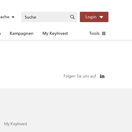
rache
Login
n
Kampagnen
My KeyInvest
Tools
Folgen Sie uns auf
My KeyInvest