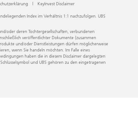
chutzerklärung
|
KeyInvest Disclaimer
undeliegenden Index im Verhältnis 1:1 nachzufolgen. UBS
und/oder deren Tochtergesellschaften, verbundenen
inschließlich veröffentlichter Dokumente (zusammen
 Produkte und/oder Dienstleistungen dürfen möglicherweise
ieren, wenn Sie handeln möchten. Im Falle eines
bedingungen haben die in diesem Disclaimer dargelegten
 Schlüsselsymbol und UBS gehören zu den eingetragenen