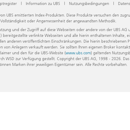
ptregister
|
Information zu UBS
|
Nutzungsbedingungen
|
Datens
 von UBS emittierten Index-Produkten. Diese Produkte versuchen den zugr
, Vollständigkeit oder Angemessenheit der angewandten Methodik.
Nutzung und der Zugriff auf diese Webseiten oder andere von der UBS AG 
eitgestellte verlinkte Webseiten und alle hierin enthaltenen Inhalte, e
allen anderen veröffentlichten Einschränkungen. Die hierin beschriebenen
n von Anlegern verkauft werden. Sie sollten Ihren eigenen Broker kontakt
laimer und den für die UBS-Website (
www.ubs.com
) geltenden Nutzungs
h WSD zur Verfügung gestellt. Copyright der UBS AG, 1998 - 2026. Das
nen Marken ihrer jeweiligen Eigentümer sein. Alle Rechte vorbehalten.