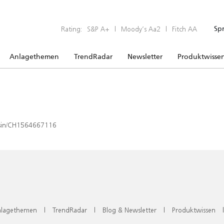
Rating:
S&P A+
|
Moody’s Aa2
|
Fitch AA
Sp
Anlagethemen
TrendRadar
Newsletter
Produktwisse
x/isin/CH1564667116
lagethemen
|
TrendRadar
|
Blog & Newsletter
|
Produktwissen
|