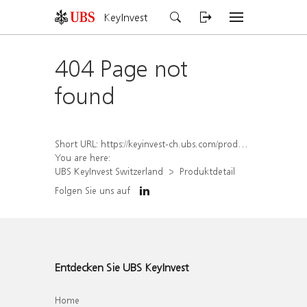
KeyInvest
404 Page not
found
Short URL:
https://keyinvest-ch.ubs.com/produkt/detail/index/isin/CH1564667132
You are here:
UBS KeyInvest Switzerland
Produktdetail
Folgen Sie uns auf
Entdecken Sie UBS KeyInvest
Home