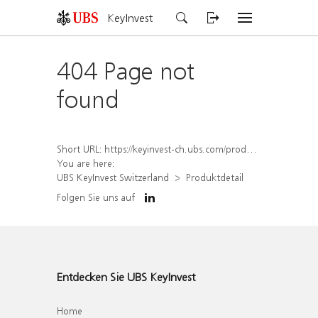
KeyInvest
404 Page not
found
Short URL:
https://keyinvest-ch.ubs.com/produkt/detail/index/isin/CH1564667454
You are here:
UBS KeyInvest Switzerland
Produktdetail
Folgen Sie uns auf
Entdecken Sie UBS KeyInvest
Home