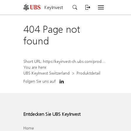
KeyInvest
404 Page not
found
Short URL:
https://keyinvest-ch.ubs.com/produkt/detail/index/isin/CH1564668569
You are here:
UBS KeyInvest Switzerland
Produktdetail
Folgen Sie uns auf
Entdecken Sie UBS KeyInvest
Home