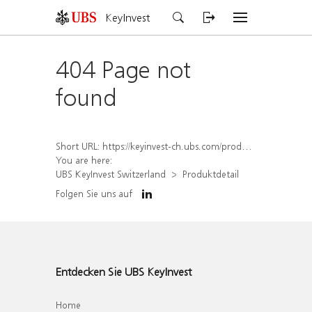
KeyInvest
404 Page not
found
Short URL:
https://keyinvest-ch.ubs.com/produkt/detail/index/isin/CH1564668692
You are here:
UBS KeyInvest Switzerland
Produktdetail
Folgen Sie uns auf
Entdecken Sie UBS KeyInvest
Home