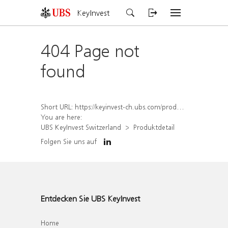
KeyInvest
404 Page not
found
Short URL:
https://keyinvest-ch.ubs.com/produkt/detail/index/isin/CH1564670391
You are here:
UBS KeyInvest Switzerland
Produktdetail
Folgen Sie uns auf
Entdecken Sie UBS KeyInvest
Home