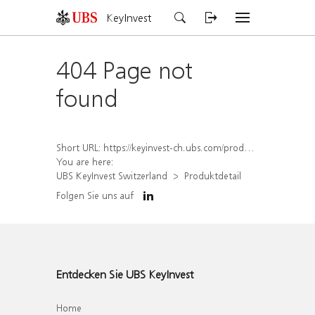
KeyInvest
404 Page not
found
Short URL:
https://keyinvest-ch.ubs.com/produkt/detail/index/isin/CH1564670490
You are here:
UBS KeyInvest Switzerland
Produktdetail
Folgen Sie uns auf
Entdecken Sie UBS KeyInvest
Home