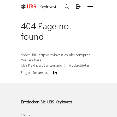
KeyInvest
404 Page not
found
Short URL:
https://keyinvest-ch.ubs.com/produkt/detail/index/isin/CH1564671902
You are here:
UBS KeyInvest Switzerland
Produktdetail
Folgen Sie uns auf
Entdecken Sie UBS KeyInvest
Home