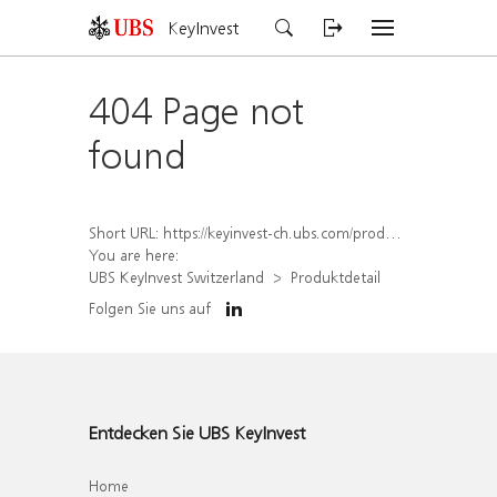
KeyInvest
404 Page not
found
Short URL:
https://keyinvest-ch.ubs.com/produkt/detail/index/isin/CH1564672306
You are here:
UBS KeyInvest Switzerland
Produktdetail
Folgen Sie uns auf
Entdecken Sie UBS KeyInvest
Home