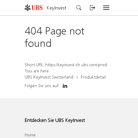
KeyInvest
404 Page not
found
Short URL:
https://keyinvest-ch.ubs.com/produkt/detail/index/isin/CH1564672355
You are here:
UBS KeyInvest Switzerland
Produktdetail
Folgen Sie uns auf
Entdecken Sie UBS KeyInvest
Home