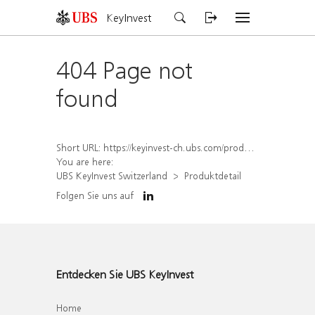
KeyInvest
404 Page not
found
Short URL:
https://keyinvest-ch.ubs.com/produkt/detail/index/isin/CH1564672470
You are here:
UBS KeyInvest Switzerland
Produktdetail
Folgen Sie uns auf
Entdecken Sie UBS KeyInvest
Home