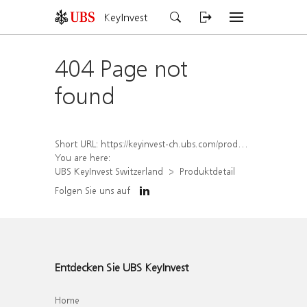
KeyInvest
404 Page not
found
Short URL:
https://keyinvest-ch.ubs.com/produkt/detail/index/isin/CH1564672488
You are here:
UBS KeyInvest Switzerland
Produktdetail
Folgen Sie uns auf
Entdecken Sie UBS KeyInvest
Home