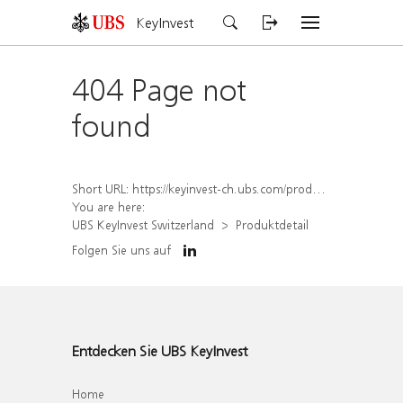
KeyInvest
404 Page not
found
Short URL:
https://keyinvest-ch.ubs.com/produkt/detail/index/isin/CH1564673999
You are here:
UBS KeyInvest Switzerland
Produktdetail
Folgen Sie uns auf
Entdecken Sie UBS KeyInvest
Home