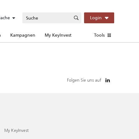
rache
Login
n
Kampagnen
My KeyInvest
Tools
Folgen Sie uns auf
My KeyInvest