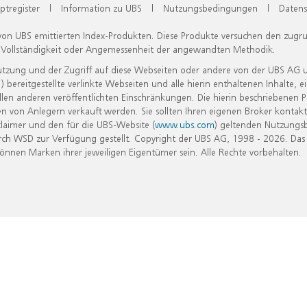
ptregister
|
Information zu UBS
|
Nutzungsbedingungen
|
Datens
 von UBS emittierten Index-Produkten. Diese Produkte versuchen den zugr
, Vollständigkeit oder Angemessenheit der angewandten Methodik.
Nutzung und der Zugriff auf diese Webseiten oder andere von der UBS AG 
eitgestellte verlinkte Webseiten und alle hierin enthaltenen Inhalte, e
allen anderen veröffentlichten Einschränkungen. Die hierin beschriebenen
n von Anlegern verkauft werden. Sie sollten Ihren eigenen Broker kontakt
laimer und den für die UBS-Website (
www.ubs.com
) geltenden Nutzungs
h WSD zur Verfügung gestellt. Copyright der UBS AG, 1998 - 2026. Das
nen Marken ihrer jeweiligen Eigentümer sein. Alle Rechte vorbehalten.