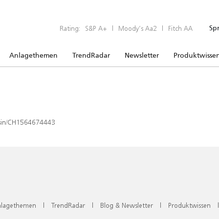
Rating:
S&P A+
|
Moody’s Aa2
|
Fitch AA
Sp
Anlagethemen
TrendRadar
Newsletter
Produktwisse
x/isin/CH1564674443
lagethemen
|
TrendRadar
|
Blog & Newsletter
|
Produktwissen
|