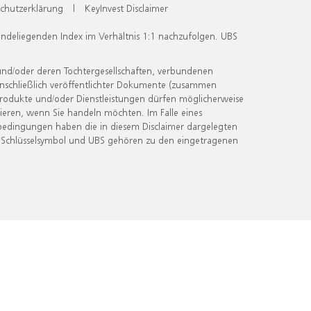
chutzerklärung
|
KeyInvest Disclaimer
undeliegenden Index im Verhältnis 1:1 nachzufolgen. UBS
und/oder deren Tochtergesellschaften, verbundenen
inschließlich veröffentlichter Dokumente (zusammen
 Produkte und/oder Dienstleistungen dürfen möglicherweise
ieren, wenn Sie handeln möchten. Im Falle eines
bedingungen haben die in diesem Disclaimer dargelegten
 Schlüsselsymbol und UBS gehören zu den eingetragenen