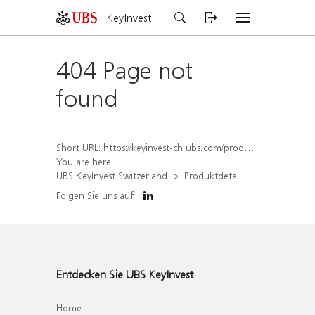
KeyInvest
404 Page not
found
Short URL:
https://keyinvest-ch.ubs.com/produkt/detail/index/isin/CH1564676109
You are here:
UBS KeyInvest Switzerland
Produktdetail
Folgen Sie uns auf
Entdecken Sie UBS KeyInvest
Home