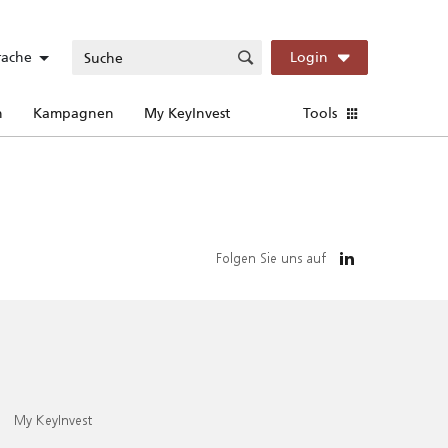
rache
Login
n
Kampagnen
My KeyInvest
Tools
Folgen Sie uns auf
My KeyInvest