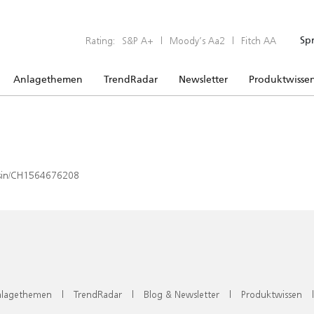
Rating:
S&P A+
|
Moody’s Aa2
|
Fitch AA
Sp
Anlagethemen
TrendRadar
Newsletter
Produktwisse
x/isin/CH1564676208
lagethemen
|
TrendRadar
|
Blog & Newsletter
|
Produktwissen
|