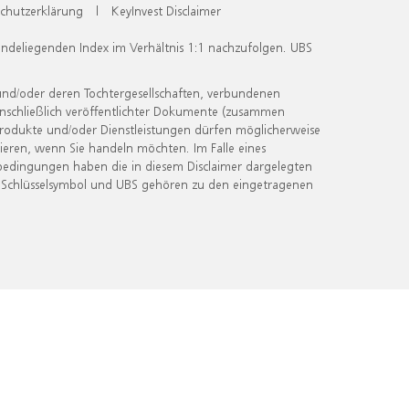
chutzerklärung
|
KeyInvest Disclaimer
undeliegenden Index im Verhältnis 1:1 nachzufolgen. UBS
und/oder deren Tochtergesellschaften, verbundenen
inschließlich veröffentlichter Dokumente (zusammen
 Produkte und/oder Dienstleistungen dürfen möglicherweise
ieren, wenn Sie handeln möchten. Im Falle eines
bedingungen haben die in diesem Disclaimer dargelegten
 Schlüsselsymbol und UBS gehören zu den eingetragenen