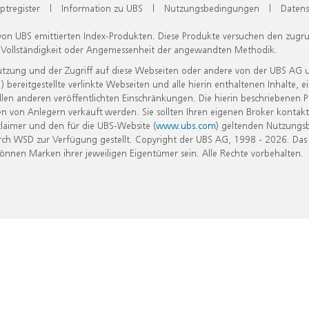
ptregister
|
Information zu UBS
|
Nutzungsbedingungen
|
Datens
 von UBS emittierten Index-Produkten. Diese Produkte versuchen den zugr
, Vollständigkeit oder Angemessenheit der angewandten Methodik.
Nutzung und der Zugriff auf diese Webseiten oder andere von der UBS AG 
eitgestellte verlinkte Webseiten und alle hierin enthaltenen Inhalte, e
allen anderen veröffentlichten Einschränkungen. Die hierin beschriebenen
n von Anlegern verkauft werden. Sie sollten Ihren eigenen Broker kontakt
laimer und den für die UBS-Website (
www.ubs.com
) geltenden Nutzungs
h WSD zur Verfügung gestellt. Copyright der UBS AG, 1998 - 2026. Das
nen Marken ihrer jeweiligen Eigentümer sein. Alle Rechte vorbehalten.