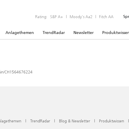
Rating:
S&P A+
|
Moody’s Aa2
|
Fitch AA
Sp
Anlagethemen
TrendRadar
Newsletter
Produktwisse
x/isin/CH1564676224
lagethemen
|
TrendRadar
|
Blog & Newsletter
|
Produktwissen
|