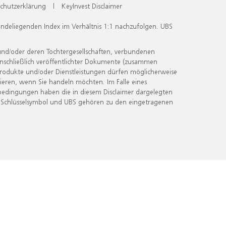
chutzerklärung
|
KeyInvest Disclaimer
undeliegenden Index im Verhältnis 1:1 nachzufolgen. UBS
und/oder deren Tochtergesellschaften, verbundenen
inschließlich veröffentlichter Dokumente (zusammen
 Produkte und/oder Dienstleistungen dürfen möglicherweise
ieren, wenn Sie handeln möchten. Im Falle eines
bedingungen haben die in diesem Disclaimer dargelegten
 Schlüsselsymbol und UBS gehören zu den eingetragenen