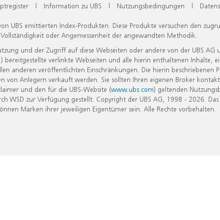
ptregister
|
Information zu UBS
|
Nutzungsbedingungen
|
Datens
 von UBS emittierten Index-Produkten. Diese Produkte versuchen den zugr
, Vollständigkeit oder Angemessenheit der angewandten Methodik.
Nutzung und der Zugriff auf diese Webseiten oder andere von der UBS AG 
eitgestellte verlinkte Webseiten und alle hierin enthaltenen Inhalte, e
allen anderen veröffentlichten Einschränkungen. Die hierin beschriebenen
n von Anlegern verkauft werden. Sie sollten Ihren eigenen Broker kontakt
laimer und den für die UBS-Website (
www.ubs.com
) geltenden Nutzungs
h WSD zur Verfügung gestellt. Copyright der UBS AG, 1998 - 2026. Das
nen Marken ihrer jeweiligen Eigentümer sein. Alle Rechte vorbehalten.