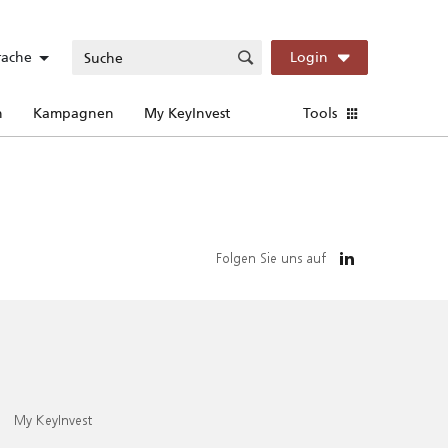
rache
Login
n
Kampagnen
My KeyInvest
Tools
Folgen Sie uns auf
My KeyInvest