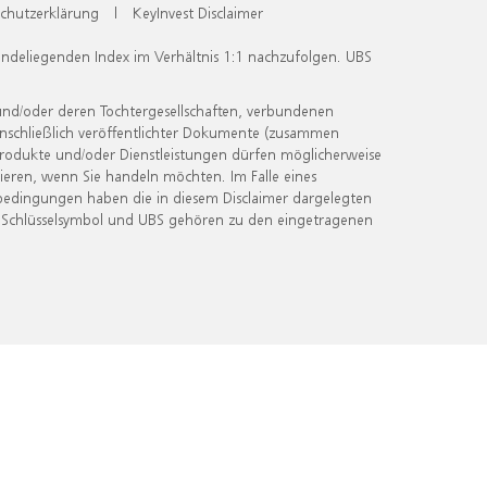
chutzerklärung
|
KeyInvest Disclaimer
undeliegenden Index im Verhältnis 1:1 nachzufolgen. UBS
und/oder deren Tochtergesellschaften, verbundenen
inschließlich veröffentlichter Dokumente (zusammen
 Produkte und/oder Dienstleistungen dürfen möglicherweise
ieren, wenn Sie handeln möchten. Im Falle eines
bedingungen haben die in diesem Disclaimer dargelegten
 Schlüsselsymbol und UBS gehören zu den eingetragenen