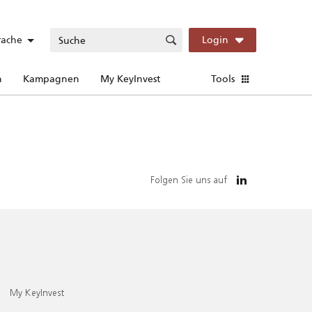
rache
Login
n
Kampagnen
My KeyInvest
Tools
Folgen Sie uns auf
My KeyInvest