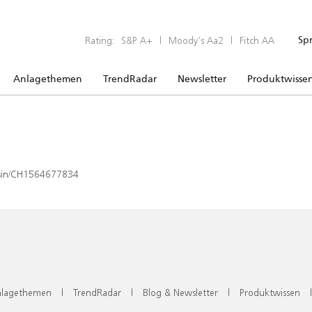
Rating:
S&P A+
|
Moody’s Aa2
|
Fitch AA
Sp
Anlagethemen
TrendRadar
Newsletter
Produktwisse
x/isin/CH1564677834
lagethemen
|
TrendRadar
|
Blog & Newsletter
|
Produktwissen
|