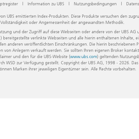
ptregister
|
Information zu UBS
|
Nutzungsbedingungen
|
Datens
 von UBS emittierten Index-Produkten. Diese Produkte versuchen den zugr
, Vollständigkeit oder Angemessenheit der angewandten Methodik.
Nutzung und der Zugriff auf diese Webseiten oder andere von der UBS AG 
eitgestellte verlinkte Webseiten und alle hierin enthaltenen Inhalte, e
allen anderen veröffentlichten Einschränkungen. Die hierin beschriebenen
n von Anlegern verkauft werden. Sie sollten Ihren eigenen Broker kontakt
laimer und den für die UBS-Website (
www.ubs.com
) geltenden Nutzungs
h WSD zur Verfügung gestellt. Copyright der UBS AG, 1998 - 2026. Das
nen Marken ihrer jeweiligen Eigentümer sein. Alle Rechte vorbehalten.